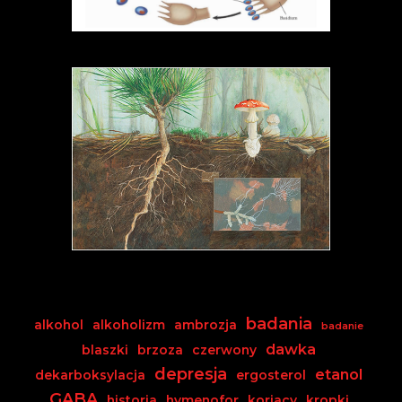
badania
alkohol
alkoholizm
ambrozja
badanie
dawka
blaszki
brzoza
czerwony
depresja
etanol
dekarboksylacja
ergosterol
GABA
historia
hymenofor
koriacy
kropki