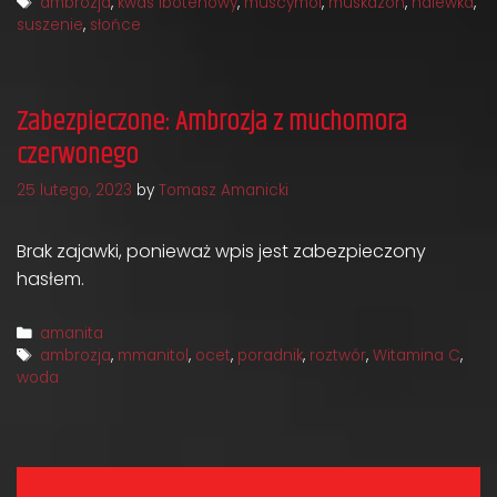
Tags
ambrozja
,
kwas ibotenowy
,
muscymol
,
muskazon
,
nalewka
,
suszenie
,
słońce
Zabezpieczone: Ambrozja z muchomora
czerwonego
25 lutego, 2023
by
Tomasz Amanicki
Brak zajawki, ponieważ wpis jest zabezpieczony
hasłem.
Categories
amanita
Tags
ambrozja
,
mmanitol
,
ocet
,
poradnik
,
roztwór
,
Witamina C
,
woda