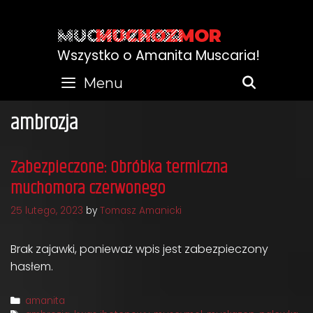
Skip
to
MUCHOZMOR
content
Wszystko o Amanita Muscaria!
Menu
SEARC
ambrozja
Zabezpieczone: Obróbka termiczna
muchomora czerwonego
25 lutego, 2023
by
Tomasz Amanicki
Brak zajawki, ponieważ wpis jest zabezpieczony
hasłem.
Categories
amanita