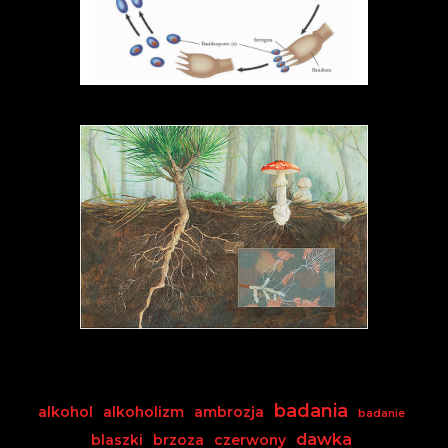
badania
alkohol
alkoholizm
ambrozja
badanie
dawka
blaszki
brzoza
czerwony