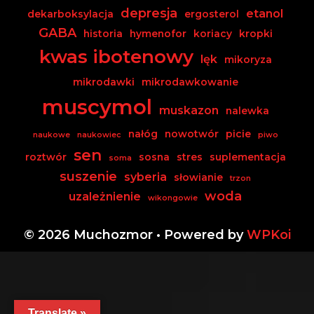
depresja
etanol
dekarboksylacja
ergosterol
GABA
historia
hymenofor
koriacy
kropki
kwas ibotenowy
lęk
mikoryza
mikrodawki
mikrodawkowanie
muscymol
muskazon
nalewka
nałóg
nowotwór
picie
naukowe
naukowiec
piwo
sen
roztwór
sosna
stres
suplementacja
soma
suszenie
syberia
słowianie
trzon
woda
uzależnienie
wikongowie
© 2026 Muchozmor
• Powered by
WPKoi
Translate »