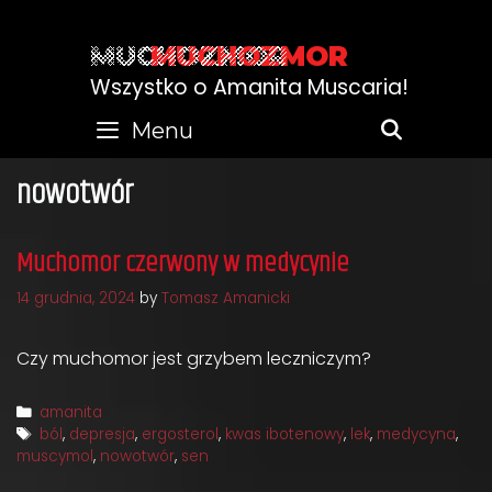
Skip
to
MUCHOZMOR
content
Wszystko o Amanita Muscaria!
Menu
SEARC
nowotwór
Muchomor czerwony w medycynie
14 grudnia, 2024
by
Tomasz Amanicki
Czy muchomor jest grzybem leczniczym?
Categories
amanita
Tags
ból
,
depresja
,
ergosterol
,
kwas ibotenowy
,
lek
,
medycyna
,
muscymol
,
nowotwór
,
sen