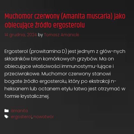
Muchomor czerwony (Amanita muscaria) jako
obiecujące źródło ergosterolu
14 grudnia, 2024
by
Tomasz Amanicki
Ergosterol (prowitamina D) jest jednym z głów-nych
składników błon komórkowych grzybów. Ma on
obiecujące właściwości immunostymu-lujące i
przeciwrakowe. Muchomor czerwony stanowi
bogate źródło ergosterolu, który po ekstrakcji n-
heksanem lub octanem etylu łatwo jest otrzymać w
formie krystalicznej.
Categories
amanita
Tags
ergosterol
,
nowotwór