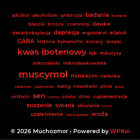
badania
alkohol
alkoholizm
ambrozja
badanie
dawka
blaszki
brzoza
czerwony
depresja
etanol
dekarboksylacja
ergosterol
GABA
historia
hymenofor
koriacy
kropki
kwas ibotenowy
lęk
mikoryza
mikrodawki
mikrodawkowanie
muscymol
muskazon
nalewka
nałóg
nowotwór
picie
naukowe
naukowiec
piwo
sen
roztwór
sosna
stres
suplementacja
soma
suszenie
syberia
słowianie
trzon
woda
uzależnienie
wikongowie
© 2026 Muchozmor
• Powered by
WPKoi