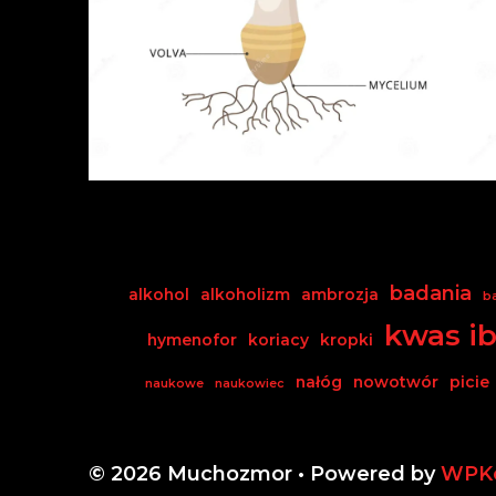
badania
alkohol
alkoholizm
ambrozja
b
kwas i
hymenofor
koriacy
kropki
nałóg
nowotwór
picie
naukowe
naukowiec
© 2026 Muchozmor
• Powered by
WPK