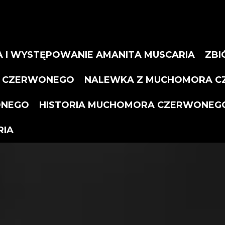
A
I
W
Y
S
T
Ę
P
O
W
A
N
I
E
A
M
A
N
I
T
A
M
U
S
C
A
R
I
A
Z
B
I
C
Z
E
R
W
O
N
E
G
O
N
A
L
E
W
K
A
Z
M
U
C
H
O
M
O
R
A
C
O
N
E
G
O
H
I
S
T
O
R
I
A
M
U
C
H
O
M
O
R
A
C
Z
E
R
W
O
N
E
G
R
I
A