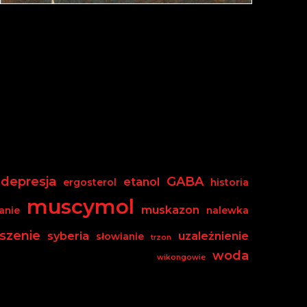
depresja
GABA
etanol
ergosterol
historia
muscymol
muskazon
anie
nalewka
szenie
syberia
uzależnienie
słowianie
trzon
woda
wikongowie