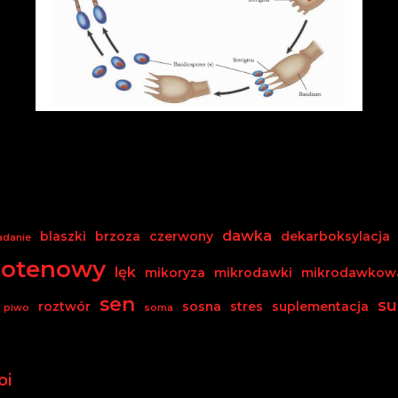
dawka
blaszki
brzoza
czerwony
dekarboksylacja
adanie
botenowy
lęk
mikoryza
mikrodawki
mikrodawkow
sen
su
roztwór
sosna
stres
suplementacja
piwo
soma
oi