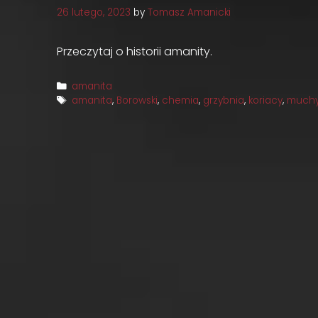
26 lutego, 2023
by
Tomasz Amanicki
Przeczytaj o historii amanity.
Categories
amanita
Tags
amanita
,
Borowski
,
chemia
,
grzybnia
,
koriacy
,
much