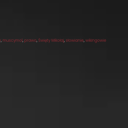
y
,
muscymol
,
prawo
,
Święty Mikołaj
,
słowianie
,
wikingowie