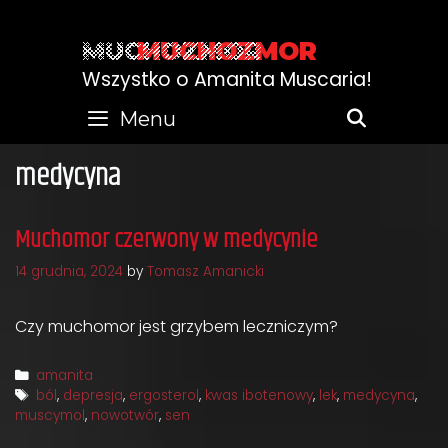
Skip
to
MUCHOZMOR
content
Wszystko o Amanita Muscaria!
Menu
SEARC
medycyna
Muchomor czerwony w medycynie
14 grudnia, 2024
by
Tomasz Amanicki
Czy muchomor jest grzybem leczniczym?
Categories
amanita
Tags
ból
,
depresja
,
ergosterol
,
kwas ibotenowy
,
lek
,
medycyna
,
muscymol
,
nowotwór
,
sen