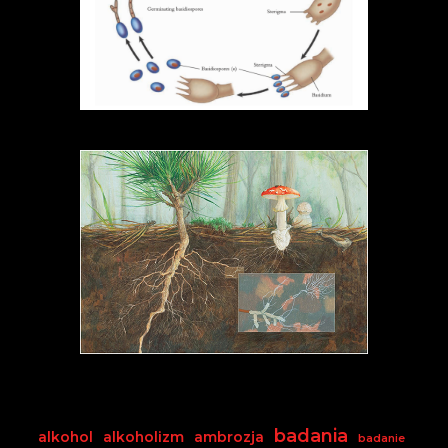
badania
alkohol
alkoholizm
ambrozja
badanie