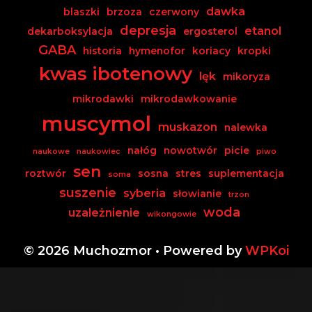
dawka
blaszki
brzoza
czerwony
depresja
etanol
dekarboksylacja
ergosterol
GABA
historia
hymenofor
koriacy
kropki
kwas ibotenowy
lęk
mikoryza
mikrodawki
mikrodawkowanie
muscymol
muskazon
nalewka
nałóg
nowotwór
picie
naukowe
naukowiec
piwo
sen
roztwór
sosna
stres
suplementacja
soma
suszenie
syberia
słowianie
trzon
woda
uzależnienie
wikongowie
© 2026 Muchozmor
• Powered by
WPKoi