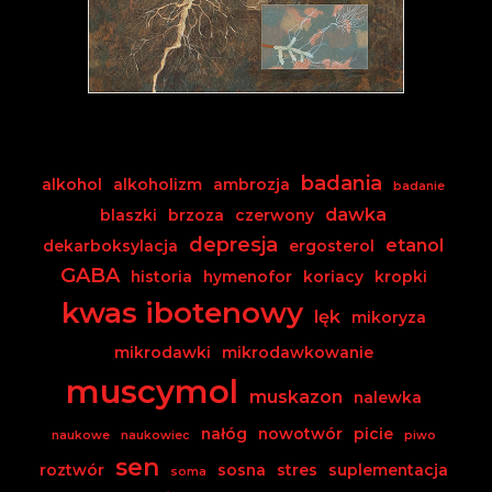
badania
alkohol
alkoholizm
ambrozja
badanie
dawka
blaszki
brzoza
czerwony
depresja
etanol
dekarboksylacja
ergosterol
GABA
historia
hymenofor
koriacy
kropki
kwas ibotenowy
lęk
mikoryza
mikrodawki
mikrodawkowanie
muscymol
muskazon
nalewka
nałóg
nowotwór
picie
naukowe
naukowiec
piwo
sen
roztwór
sosna
stres
suplementacja
soma