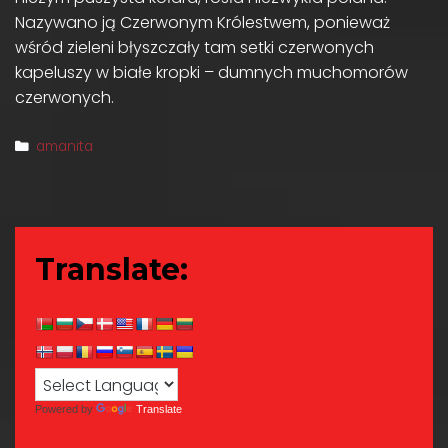
Nazywano ją Czerwonym Królestwem, ponieważ
wśród zieleni błyszczały tam setki czerwonych
kapeluszy w białe kropki – dumnych muchomorów
czerwonych.
Categories
amanita
Translate:
Powered by
Translate