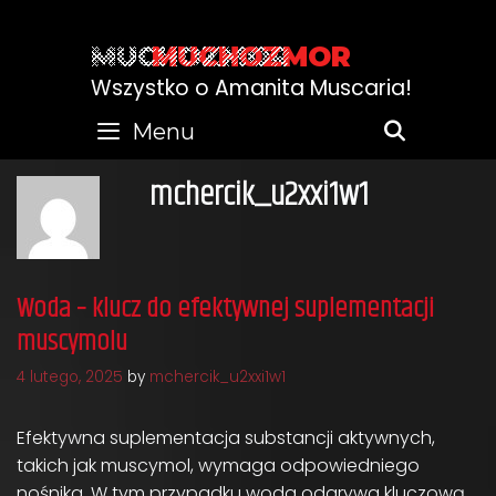
Skip
to
MUCHOZMOR
content
Wszystko o Amanita Muscaria!
Menu
SEARC
mchercik_u2xxi1w1
Woda – klucz do efektywnej suplementacji
muscymolu
4 lutego, 2025
by
mchercik_u2xxi1w1
Efektywna suplementacja substancji aktywnych,
takich jak muscymol, wymaga odpowiedniego
nośnika. W tym przypadku woda odgrywa kluczową