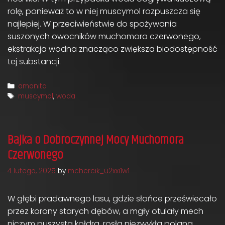
rolę, ponieważ to w niej muscymol rozpuszcza się
najlepiej. W przeciwieństwie do spożywania
suszonych owocników muchomora czerwonego,
ekstrakcja wodna znacząco zwiększa biodostępność
tej substancji.
Categories
amanita
Tags
muscymol
,
woda
Bajka o Dobroczynnej Mocy Muchomora
Czerwonego
4 lutego, 2025
by
mchercik_u2xxi1w1
W głębi pradawnego lasu, gdzie słońce przeświecało
przez korony starych dębów, a mgły otulały mech
niczym puszysta kołdra, rosła niezwykła polana.