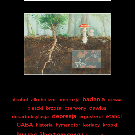
badania
alkohol
alkoholizm
ambrozja
badanie
dawka
blaszki
brzoza
czerwony
depresja
etanol
dekarboksylacja
ergosterol
GABA
historia
hymenofor
koriacy
kropki
kwas ibotenowy