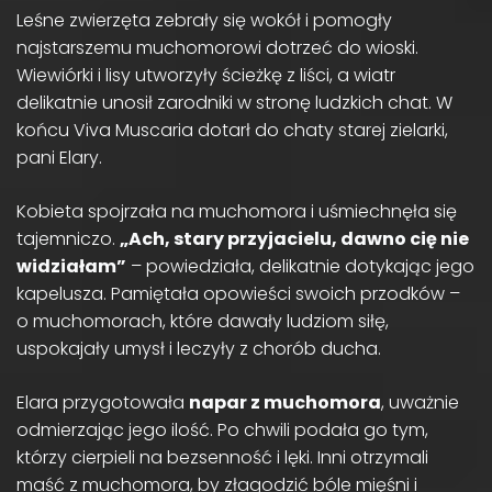
Leśne zwierzęta zebrały się wokół i pomogły
najstarszemu muchomorowi dotrzeć do wioski.
Wiewiórki i lisy utworzyły ścieżkę z liści, a wiatr
delikatnie unosił zarodniki w stronę ludzkich chat. W
końcu Viva Muscaria dotarł do chaty starej zielarki,
pani Elary.
Kobieta spojrzała na muchomora i uśmiechnęła się
tajemniczo.
„Ach, stary przyjacielu, dawno cię nie
widziałam”
– powiedziała, delikatnie dotykając jego
kapelusza. Pamiętała opowieści swoich przodków –
o muchomorach, które dawały ludziom siłę,
uspokajały umysł i leczyły z chorób ducha.
Elara przygotowała
napar z muchomora
, uważnie
odmierzając jego ilość. Po chwili podała go tym,
którzy cierpieli na bezsenność i lęki. Inni otrzymali
maść z muchomora, by złagodzić bóle mięśni i