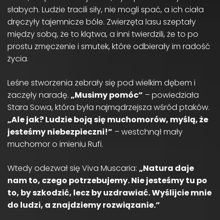
słabych. Ludzie tracili siły, nie mogli spać, a ich ciała
dręczyły tajemnicze bóle. Zwierzęta lasu szeptały
między sobą, że to klątwa, a inni twierdzili, że to po
prostu zmęczenie i smutek, które odbierały im radość
życia.
Leśne stworzenia zebrały się pod wielkim dębem i
zaczęły naradę.
„Musimy pomóc”
– powiedziała
Stara Sowa, która była najmądrzejsza wśród ptaków.
„Ale jak? Ludzie boją się muchomorów, myślą, że
jesteśmy niebezpieczni!”
– westchnął mały
muchomor o imieniu Rufi.
Wtedy odezwał się Viva Muscaria:
„Natura daje
nam to, czego potrzebujemy. Nie jesteśmy tu po
to, by szkodzić, lecz by uzdrawiać. Wyślijcie mnie
do ludzi, a znajdziemy rozwiązanie.”