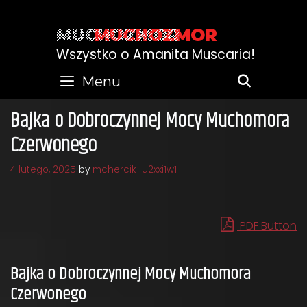
Skip
to
MUCHOZMOR
content
Wszystko o Amanita Muscaria!
Menu
SEARC
Bajka o Dobroczynnej Mocy Muchomora
Czerwonego
4 lutego, 2025
by
mchercik_u2xxi1w1
PDF Button
Bajka o Dobroczynnej Mocy Muchomora
Czerwonego