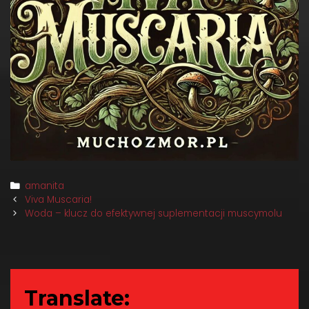
Categories
amanita
Post
Viva Muscaria!
navigation
Woda – klucz do efektywnej suplementacji muscymolu
Translate: