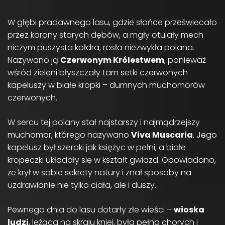
W głębi pradawnego lasu, gdzie słońce przeświecało
przez korony starych dębów, a mgły otulały mech
niczym puszysta kołdra, rosła niezwykła polana.
Nazywano ją
Czerwonym Królestwem
, ponieważ
wśród zieleni błyszczały tam setki czerwonych
kapeluszy w białe kropki – dumnych muchomorów
czerwonych.
W sercu tej polany stał najstarszy i najmądrzejszy
muchomor, którego nazywano
Viva Muscaria
. Jego
kapelusz był szeroki jak księżyc w pełni, a białe
kropeczki układały się w kształt gwiazd. Opowiadano,
że krył w sobie sekrety natury i znał sposoby na
uzdrawianie nie tylko ciała, ale i duszy.
Pewnego dnia do lasu dotarły złe wieści –
wioska
ludzi
, leżąca na skraju kniei, była pełna chorych i