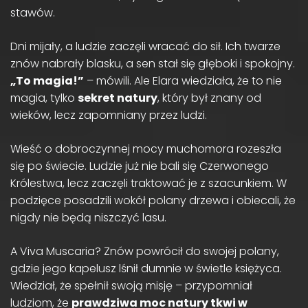
stawów.
Dni mijały, a ludzie zaczęli wracać do sił. Ich twarze
znów nabrały blasku, a sen stał się głęboki i spokojny.
„To magia!”
– mówili. Ale Elara wiedziała, że to nie
magia, tylko
sekret natury
, który był znany od
wieków, lecz zapomniany przez ludzi.
Wieść o dobroczynnej mocy muchomora rozeszła
się po świecie. Ludzie już nie bali się Czerwonego
Królestwa, lecz zaczęli traktować je z szacunkiem. W
podzięce posadzili wokół polany drzewa i obiecali, że
nigdy nie będą niszczyć lasu.
A Viva Muscaria? Znów powrócił do swojej polany,
gdzie jego kapelusz lśnił dumnie w świetle księżyca.
Wiedział, że spełnił swoją misję – przypomniał
ludziom, że
prawdziwa moc natury tkwi w