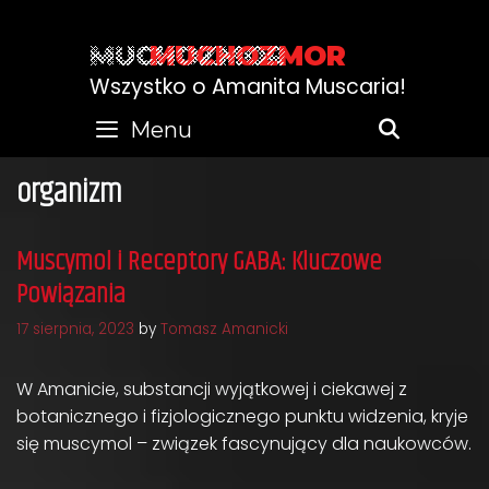
Skip
to
MUCHOZMOR
content
Wszystko o Amanita Muscaria!
Menu
SEARC
organizm
Muscymol i Receptory GABA: Kluczowe
Powiązania
17 sierpnia, 2023
by
Tomasz Amanicki
W Amanicie, substancji wyjątkowej i ciekawej z
botanicznego i fizjologicznego punktu widzenia, kryje
się muscymol – związek fascynujący dla naukowców.