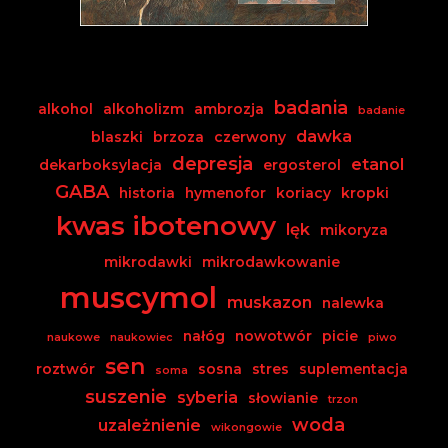
badania
alkohol
alkoholizm
ambrozja
badanie
dawka
blaszki
brzoza
czerwony
depresja
etanol
dekarboksylacja
ergosterol
GABA
historia
hymenofor
koriacy
kropki
kwas ibotenowy
lęk
mikoryza
mikrodawki
mikrodawkowanie
muscymol
muskazon
nalewka
nałóg
nowotwór
picie
naukowe
naukowiec
piwo
sen
roztwór
sosna
stres
suplementacja
soma
suszenie
syberia
słowianie
trzon
woda
uzależnienie
wikongowie