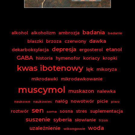
badania
alkohol
alkoholizm
ambrozja
badanie
dawka
blaszki
brzoza
czerwony
depresja
etanol
dekarboksylacja
ergosterol
GABA
historia
hymenofor
koriacy
kropki
kwas ibotenowy
lęk
mikoryza
mikrodawki
mikrodawkowanie
muscymol
muskazon
nalewka
nałóg
nowotwór
picie
naukowe
naukowiec
piwo
sen
roztwór
sosna
stres
suplementacja
soma
suszenie
syberia
słowianie
trzon
woda
uzależnienie
wikongowie