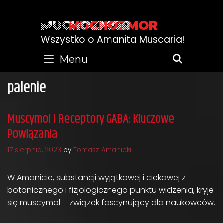
Skip
to
MUCHOZMOR
content
Wszystko o Amanita Muscaria!
Menu
SEARC
palenie
Muscymol i Receptory GABA: Kluczowe
Powiązania
17 sierpnia, 2023
by
Tomasz Amanicki
W Amanicie, substancji wyjątkowej i ciekawej z
botanicznego i fizjologicznego punktu widzenia, kryje
się muscymol – związek fascynujący dla naukowców.